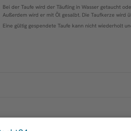
Bei der Taufe wird der Täufling in Wasser getaucht od
Außerdem wird er mit Öl gesalbt. Die Taufkerze wird 
Eine gültig gespendete Taufe kann nicht wiederholt un