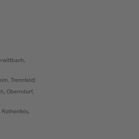
rwittbach,
eim, Trennfeld)
th, Oberndorf,
 Rothenfels,