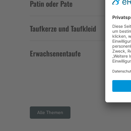
Patin oder Pate
Taufkerze und Taufkleid
Erwachsenentaufe
Alle Themen